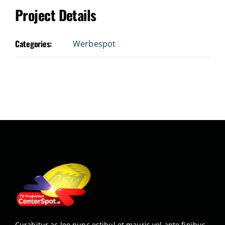
Project Details
Categories:
Werbespot
Curabitur ac leo nunc estibul et mauris vel ante finibus